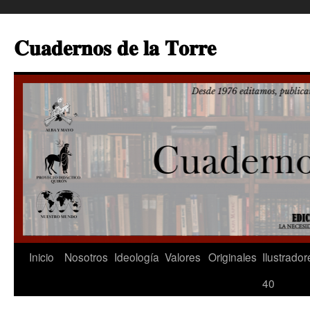
Saltar
al
𝐂𝐮𝐚𝐝𝐞𝐫𝐧𝐨𝐬 𝐝𝐞 𝐥𝐚 𝐓𝐨𝐫𝐫𝐞
contenido
Inicio
Nosotros
Ideología
Valores
Originales
Ilustrador
40