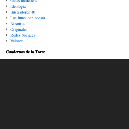
Guías didácticas
Ideología
Ilustradores 40
Los lunes con poesía
Nosotros
Originales
Redes Sociales
Valores
𝐂𝐮𝐚𝐝𝐞𝐫𝐧𝐨𝐬 𝐝𝐞 𝐥𝐚 𝐓𝐨𝐫𝐫𝐞