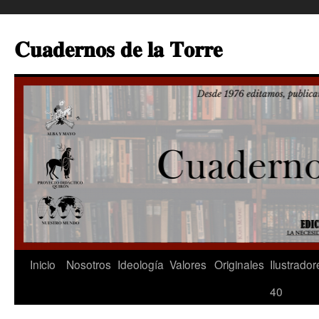
Saltar
al
𝐂𝐮𝐚𝐝𝐞𝐫𝐧𝐨𝐬 𝐝𝐞 𝐥𝐚 𝐓𝐨𝐫𝐫𝐞
contenido
Inicio
Nosotros
Ideología
Valores
Originales
Ilustrador
40