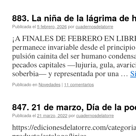
883. La niña de la lágrima de h
Publicada el
5 febrero, 2026
por
cuadernosdelatorre
¡A FINALES DE FEBRERO EN LIBRER
permanece invariable desde el principio 
pulsión cainita del ser humano condensa
pecados capitales —lujuria, gula, avarici
soberbia— y representada por una …
S
Publicado en
Novedades
|
11 comentarios
847. 21 de marzo, Día de la po
Publicada el
21 marzo, 2022
por
cuadernosdelatorre
https://edicionesdelatorre.com/categori
producto/catalogo/lirica