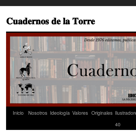
Saltar
al
𝐂𝐮𝐚𝐝𝐞𝐫𝐧𝐨𝐬 𝐝𝐞 𝐥𝐚 𝐓𝐨𝐫𝐫𝐞
contenido
Inicio
Nosotros
Ideología
Valores
Originales
Ilustrador
40