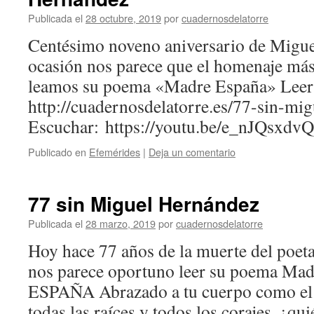
Publicada el
28 octubre, 2019
por
cuadernosdelatorre
Centésimo noveno aniversario de Migue
ocasión nos parece que el homenaje má
leamos su poema «Madre España» Leer
http://cuadernosdelatorre.es/77-sin-m
Escuchar: https://youtu.be/e_nJQsxdv
Publicado en
Efemérides
|
Deja un comentario
77 sin Miguel Hernández
Publicada el
28 marzo, 2019
por
cuadernosdelatorre
Hoy hace 77 años de la muerte del poe
nos parece oportuno leer su poema M
ESPAÑA Abrazado a tu cuerpo como el t
todas las raíces y todos los corajes, ¿q