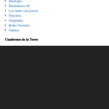
Ideología
Ilustradores 40
Los lunes con poesía
Nosotros
Originales
Redes Sociales
Valores
𝐂𝐮𝐚𝐝𝐞𝐫𝐧𝐨𝐬 𝐝𝐞 𝐥𝐚 𝐓𝐨𝐫𝐫𝐞