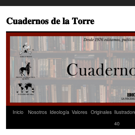
Saltar
al
𝐂𝐮𝐚𝐝𝐞𝐫𝐧𝐨𝐬 𝐝𝐞 𝐥𝐚 𝐓𝐨𝐫𝐫𝐞
contenido
Inicio
Nosotros
Ideología
Valores
Originales
Ilustrador
40