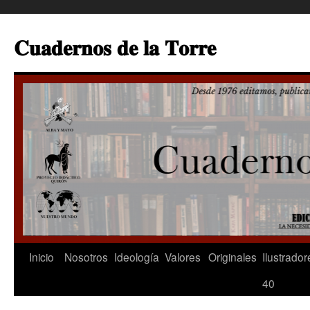
Saltar
al
𝐂𝐮𝐚𝐝𝐞𝐫𝐧𝐨𝐬 𝐝𝐞 𝐥𝐚 𝐓𝐨𝐫𝐫𝐞
contenido
Inicio
Nosotros
Ideología
Valores
Originales
Ilustrador
40