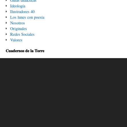
Guías didácticas
Ideología
Ilustradores 40
Los lunes con poesía
Nosotros
Originales
Redes Sociales
Valores
𝐂𝐮𝐚𝐝𝐞𝐫𝐧𝐨𝐬 𝐝𝐞 𝐥𝐚 𝐓𝐨𝐫𝐫𝐞