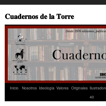
Saltar
al
𝐂𝐮𝐚𝐝𝐞𝐫𝐧𝐨𝐬 𝐝𝐞 𝐥𝐚 𝐓𝐨𝐫𝐫𝐞
contenido
Inicio
Nosotros
Ideología
Valores
Originales
Ilustrador
40