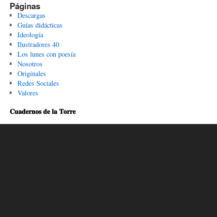
Páginas
Descargas
Guías didácticas
Ideología
Ilustradores 40
Los lunes con poesía
Nosotros
Originales
Redes Sociales
Valores
𝐂𝐮𝐚𝐝𝐞𝐫𝐧𝐨𝐬 𝐝𝐞 𝐥𝐚 𝐓𝐨𝐫𝐫𝐞