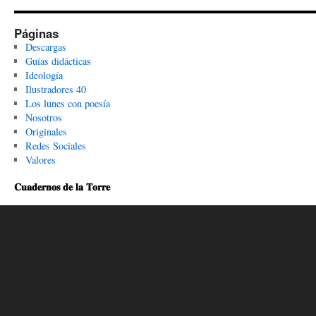
Páginas
Descargas
Guías didácticas
Ideología
Ilustradores 40
Los lunes con poesía
Nosotros
Originales
Redes Sociales
Valores
𝐂𝐮𝐚𝐝𝐞𝐫𝐧𝐨𝐬 𝐝𝐞 𝐥𝐚 𝐓𝐨𝐫𝐫𝐞