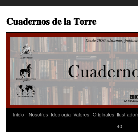
Saltar
al
𝐂𝐮𝐚𝐝𝐞𝐫𝐧𝐨𝐬 𝐝𝐞 𝐥𝐚 𝐓𝐨𝐫𝐫𝐞
contenido
Inicio
Nosotros
Ideología
Valores
Originales
Ilustrador
40