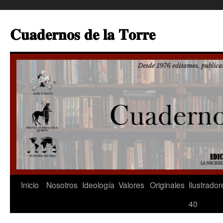
Saltar
al
𝐂𝐮𝐚𝐝𝐞𝐫𝐧𝐨𝐬 𝐝𝐞 𝐥𝐚 𝐓𝐨𝐫𝐫𝐞
contenido
Inicio
Nosotros
Ideología
Valores
Originales
Ilustrador
40