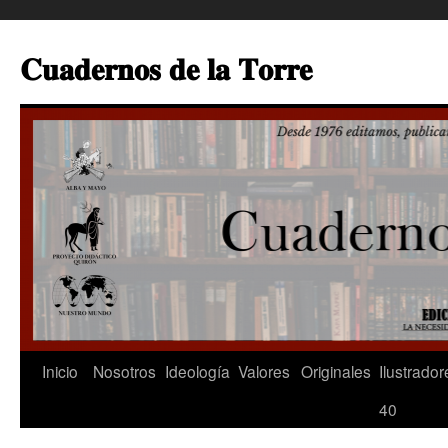
Saltar
al
𝐂𝐮𝐚𝐝𝐞𝐫𝐧𝐨𝐬 𝐝𝐞 𝐥𝐚 𝐓𝐨𝐫𝐫𝐞
contenido
Inicio
Nosotros
Ideología
Valores
Originales
Ilustrador
40