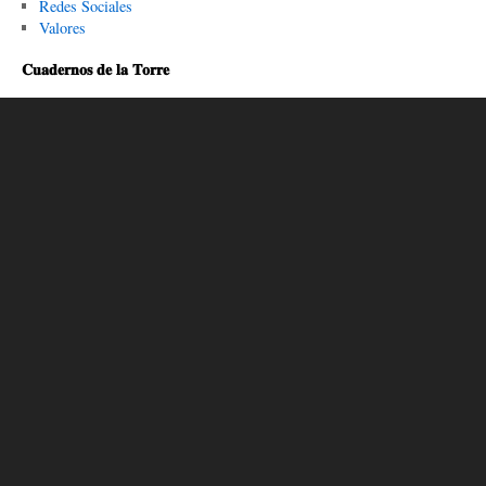
Redes Sociales
Valores
𝐂𝐮𝐚𝐝𝐞𝐫𝐧𝐨𝐬 𝐝𝐞 𝐥𝐚 𝐓𝐨𝐫𝐫𝐞