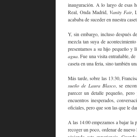
inauguración. A lo largo de esas 
Real, Onda Madrid,
Vanity Fair
, 
acababa de suceder en nuestra caset
Y, sin embargo, incluso después de
mezcla tan suya de acontecimiento 
presentarnos a su hijo pequeño y l
agua
. Fue una visita entrañable, d
caseta en una feria, sino también un
Más tarde, sobre las 13:30, Franci
sueño de Laura Blasco
, se enco
parecer un detalle pequeño, pero 
encuentros inesperados, conversac
oficiales, pero que son las que le dan
A las 14:00 empezamos a bajar la p
recoger un poco, ordenar de nuevo la
viviendo esta experiencia. Cuand