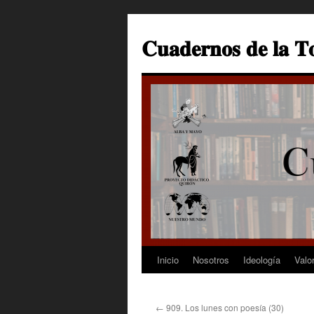
Saltar
al
𝐂𝐮𝐚𝐝𝐞𝐫𝐧𝐨𝐬 𝐝𝐞 𝐥𝐚 𝐓
contenido
Inicio
Nosotros
Ideología
Valo
←
909. Los lunes con poesía (30)