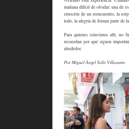
mañana difícil de olvidar: una de es
emoción de un reencuentro, la sorpr
todo, la alegría de formar parte de 
Para quienes estuvimos allí, no 
recuerdan por qué siguen importánd
alrededor.
Por Miguel Ángel Solís Villasante.