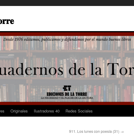
𝐫𝐫𝐞
res
Originales
Ilustradores 40
Redes Sociales
911. Los lunes con poesía (31)
→