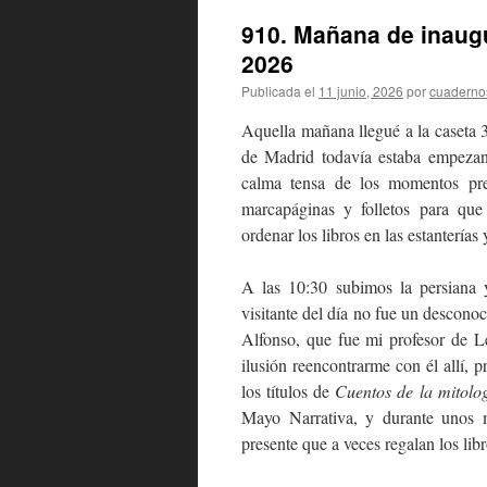
910. Mañana de inaugu
2026
Publicada el
11 junio, 2026
por
cuaderno
Aquella mañana llegué a la caseta 3
de Madrid todavía estaba empezand
calma tensa de los momentos prev
marcapáginas y folletos para que 
ordenar los libros en las estanterías
A las 10:30 subimos la persiana 
visitante del día no fue un desconoc
Alfonso, que fue mi profesor de L
ilusión reencontrarme con él allí, 
los títulos de
Cuentos de la mitolo
Mayo Narrativa, y durante unos m
presente que a veces regalan los lib