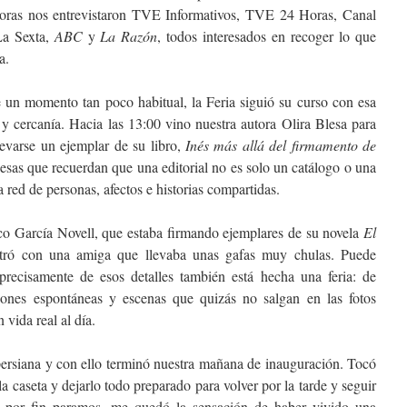
horas nos entrevistaron TVE Informativos, TVE 24 Horas, Canal
La Sexta,
ABC
y
La Razón
, todos interesados en recoger lo que
a.
 un momento tan poco habitual, la Feria siguió su curso con esa
y cercanía. Hacia las 13:00 vino nuestra autora Olira Blesa para
levarse un ejemplar de su libro,
Inés más allá del firmamento de
e esas que recuerdan que una editorial no es solo un catálogo o una
a red de personas, afectos e historias compartidas.
sco García Novell, que estaba firmando ejemplares de su novela
El
ntró con una amiga que llevaba unas gafas muy chulas. Puede
precisamente de esos detalles también está hecha una feria: de
iones espontáneas y escenas que quizás no salgan en las fotos
 vida real al día.
ersiana y con ello terminó nuestra mañana de inauguración. Tocó
 caseta y dejarlo todo preparado para volver por la tarde y seguir
o por fin paramos, me quedó la sensación de haber vivido una