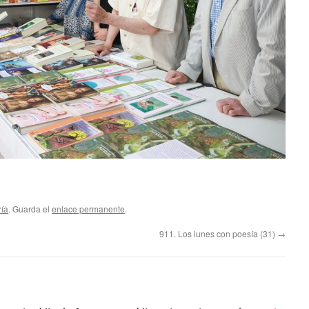
ría
. Guarda el
enlace permanente
.
911. Los lunes con poesía (31)
→