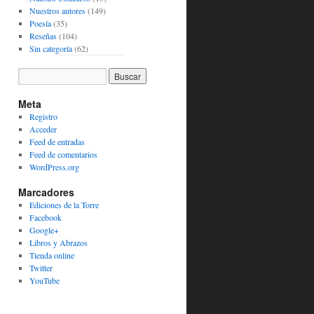
Nuestros autores
(149)
Poesía
(35)
Reseñas
(104)
Sin categoría
(62)
Meta
Registro
Acceder
Feed de entradas
Feed de comentarios
WordPress.org
Marcadores
Ediciones de la Torre
Facebook
Google+
Libros y Abrazos
Tienda online
Twitter
YouTube