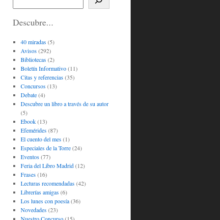
Descubre...
40 miradas
(5)
Avisos
(292)
Bibliotecas
(2)
Boletín Informativo
(11)
Citas y referencias
(35)
Concursos
(13)
Debate
(4)
Descubre un libro a través de su autor
(5)
Ebook
(13)
Efemérides
(87)
El cuento del mes
(1)
Especiales de la Torre
(24)
Eventos
(77)
Feria del Libro Madrid
(12)
Frases
(16)
Lecturas recomendadas
(42)
Librerías amigas
(6)
Los lunes con poesía
(36)
Novedades
(23)
Nuestro Concurso
(15)