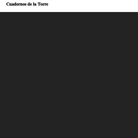
𝐂𝐮𝐚𝐝𝐞𝐫𝐧𝐨𝐬 𝐝𝐞 𝐥𝐚 𝐓𝐨𝐫𝐫𝐞