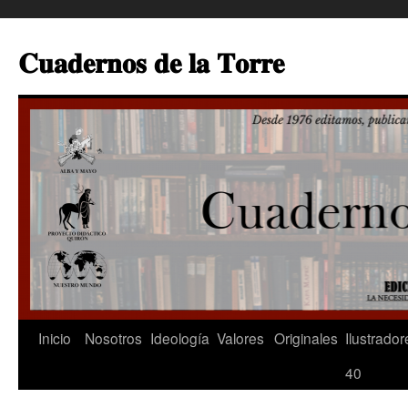
Saltar
al
𝐂𝐮𝐚𝐝𝐞𝐫𝐧𝐨𝐬 𝐝𝐞 𝐥𝐚 𝐓𝐨𝐫𝐫𝐞
contenido
Inicio
Nosotros
Ideología
Valores
Originales
Ilustrador
40